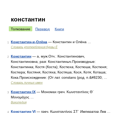
константин
Толкование
Перевод
Книги
Константин-и-Олёна
— Константин и Олёна …
1
Словарь употребления буквы Ё
Константин
— а, муж.Отч.: Константинович,
2
Константиновна; разг. Константиныч.Производные:
Константинка; Костя (Коста); Костюха; Костюша; Костюня;
Костюра; Костяня; Костяха; Костяша; Кося, Котя; Коташа;
Кока.Происхождение: (От лат. constans (род. п.&#8230; …
Словарь личных имен
Константин IX
— Мономах греч. Κωνσταντίνος Θ΄
3
Μονομάχος …
Википедия
Константин VI
— греч. Κωνσταντίνος ΣΤ΄ Император Лев …
4