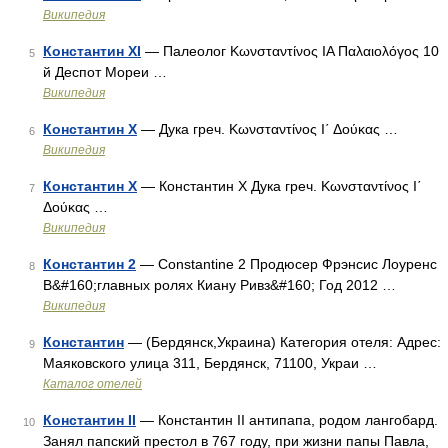
Википедия
Константин XI
— Палеолог Κωνσταντίνος ΙΑ Παλαιολόγος 10
5
й Деспот Мореи …
Википедия
Константин X
— Дука греч. Κωνσταντίνος Ι΄ Δούκας …
6
Википедия
Константин Х
— Константин X Дука греч. Κωνσταντίνος Ι΄
7
Δούκας …
Википедия
Константин 2
— Constantine 2 Продюсер Фрэнсис Лоуренс
8
В&#160;главных ролях Киану Ривз&#160; Год 2012 …
Википедия
Константин
— (Бердянск,Украина) Категория отеля: Адрес:
9
Маяковского улица 311, Бердянск, 71100, Украи …
Каталог отелей
Константин ІІ
— Константин II антипапа, родом лангобард.
10
Занял папский престол в 767 году, при жизни папы Павла,