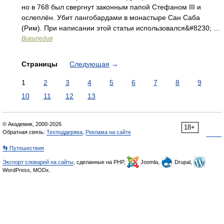
но в 768 был свергнут законным папой Стефаном III и
ослеплён. Убит лангобардами в монастыре Сан Саба
(Рим). При написании этой статьи использовался&#8230; …
Википедия
Страницы
Следующая
→
1
2
3
4
5
6
7
8
9
10
11
12
13
© Академик, 2000-2026
18+
Обратная связь:
Техподдержка
,
Реклама на сайте
👣 Путешествия
Экспорт словарей на сайты
, сделанные на PHP,
Joomla,
Drupal,
WordPress, MODx.